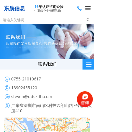
16
年认证咨询经验
东航信息
끅
끀
中高端企业管理咨询
ꄙ
联系我们
끀
0755-21010617
13902455120
steven@gdszdh.com
广东省深圳市南山区科技园朗山路7号南航大
厦410