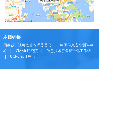
友情链接
国家认证认可监督管理委员会
|
中国信息安全测评中
心
|
CMMi 研究院
|
信息技术服务标准化工作组
|
CCRC 认证中心
联系电话
0755-21010617
业务咨询
手机：13902455120
邮箱：steven@gdszdh.com
地址：深圳市南山区科技园朗山
路7号南航大厦410
邮编：510610
微信客服