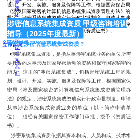
专
设计、开发、实施、服务及保障等工作。根据国家保密局
家
《涉及国家秘密的计算机信息系统集成资质管理办法》的
团
规定，涉密系统集成资质实行行政审批制度。申请从事涉
涉密信息系统集成资质 甲级咨询培训
队
密系统集成资质业务的单位（以下简称申请单位），须经
新
有关国家保密工作部门审批，授予《资质证书》。
辅导（2025年度最新）
闻
动
全国咨询热线：0755-21010617
什么是涉密信息系统集成资质？
立即咨询
态
涉密系统集成资质，是指从事涉密系统业务的单位所需
联
系
要具备的从事涉及国家秘密活动的资格和保守国家秘密的
我
能力。这里的“涉密系统集成”，包括涉密系统工程的规
们
划、设计、开发、实施、服务及保障等工作。根据国家保
密局《涉及国家秘密的计算机信息系统集成资质管理办
微信客服
法》的规定，涉密系统集成资质实行行政审批制度。申请
从事涉密系统集成资质业务的单位（以下简称申请单
位），须经有关国家保密工作部门审批，授予《资质证
书》。
业务咨询
涉密系统集成资质依据其资本构成、人员构成、技术水