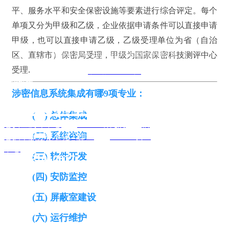
手机：13902455120
平、服务水平和安全保密设施等要素进行综合评定。每个
邮箱：steven@gdszdh.com
单项又分为甲级和乙级，企业依据申请条件可以直接申请
地址：深圳市南山区科技园朗山
甲级，也可以直接申请乙级，乙级受理单位为省（自治
路7号南航大厦410
区、直辖市）保密局受理，甲级为国家保密科技测评中心
Copyright ©2005 - 2020 深圳市东航信息技术有限公司
邮编：510610
受理.
粤ICP备17029860号-1
友情链接
涉密信息系统集成有哪9项专业：
国家认证认可监督管理委员会
|
中国信
(一) 总体集成
息安全测评中心
|
CMMi 研究院
|
信
(二) 系统咨询
息技术服务标准化工作组
|
CCRC 认证
联系电话
中心
(三) 软件开发
0755-21010617
(四) 安防监控
(五) 屏蔽室建设
(六) 运行维护