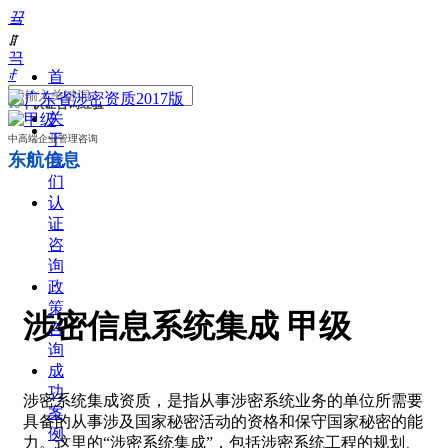
끀
ꁲ
끅
ꄙ
首
页
16
年认证咨询经验
关
于
中高端企业管理咨询
东航信息
我
们
认
证
咨
询
政
策
涉密信息系统集成 甲级
咨
询
成
功
涉密系统集成资质，是指从事涉密系统业务的单位所需要
案
具备的从事涉及国家秘密活动的资格和保守国家秘密的能
例
力。这里的“涉密系统集成”，包括涉密系统工程的规划、